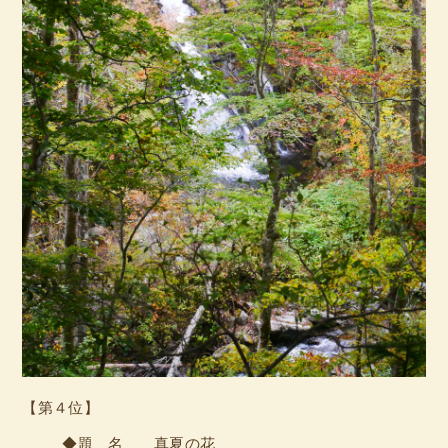
【第４位】
◆題 名 真夏の花