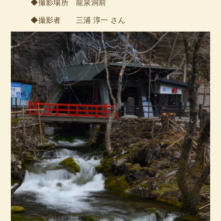
◆撮影場所 龍泉洞前
◆撮影者 三浦 淳一 さん