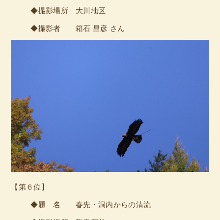
◆撮影場所 大川地区
◆撮影者 箱石 昌彦 さん
【第６位】
◆題 名 春先・洞内からの清流