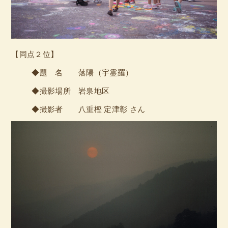
【同点２位】
◆題 名 落陽（宇霊羅）
◆撮影場所 岩泉地区
◆撮影者 八重樫 定津彰 さん