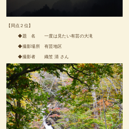
【同点２位】
◆題 名 一度は見たい有芸の大滝
◆撮影場所 有芸地区
◆撮影者 織笠 清 さん