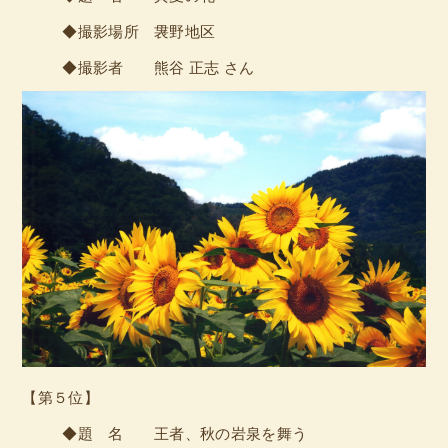
◆撮影場所 袰野地区
◆撮影者 熊谷 正志 さん
【第５位】
◆題 名 王者、秋の岩泉を舞う