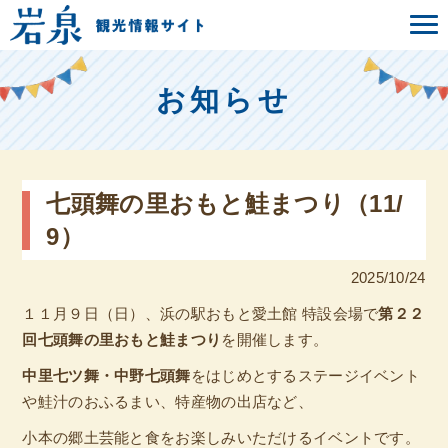
お知らせ
七頭舞の里おもと鮭まつり（11/
9）
2025/10/24
１１月９日（日）、浜の駅おもと愛土館 特設会場で
第２２
回七頭舞の里おもと鮭まつり
を開催します。
中里七ツ舞・中野七頭舞
をはじめとするステージイベント
や鮭汁のおふるまい、特産物の出店など、
小本の郷土芸能と食をお楽しみいただけるイベントです。