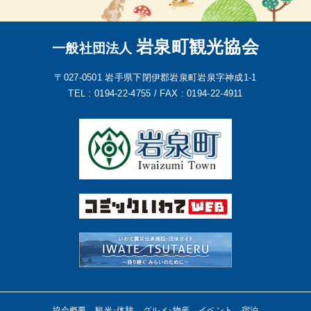
岩泉町観光協会
一般社団法人
〒027-0501
岩手県下閉伊郡岩泉町岩泉字神成1-1
TEL : 0194-22-4755 /
FAX : 0194-22-4911
協会概要
観光･体験
グルメ･物産
イベント
宿泊