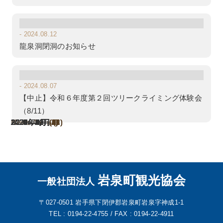
- 2024.08.12
龍泉洞閉洞のお知らせ
- 2024.08.07
【中止】令和６年度第２回ツリークライミング体験会
（8/11）
News Archive
All News
2026年8月
2026年7月
2026年6月
2026年5月
2026年4月
2026年3月
2026年1月
2025年12月
2025年11月
2025年10月
2025年9月
2025年8月
2025年7月
2025年6月
2025年5月
2025年4月
2025年3月
2025年2月
2025年1月
2024年11月
2024年10月
2024年9月
2024年8月
2024年7月
2024年6月
2024年4月
2024年3月
2024年2月
2023年12月
2023年11月
2023年10月
2023年9月
2023年8月
2023年7月
2023年5月
2023年4月
2023年3月
(1)
(4)
(1)
(2)
(6)
(2)
(2)
(5)
(2)
(3)
(2)
(1)
(7)
(2)
(3)
(3)
(9)
(8)
(4)
(1)
(6)
(1)
(1)
(1)
(2)
(3)
(5)
(2)
(1)
(2)
(2)
(5)
(2)
(4)
(1)
(1)
(2)
岩泉町観光協会
一般社団法人
〒027-0501
岩手県下閉伊郡岩泉町岩泉字神成1-1
TEL : 0194-22-4755 /
FAX : 0194-22-4911